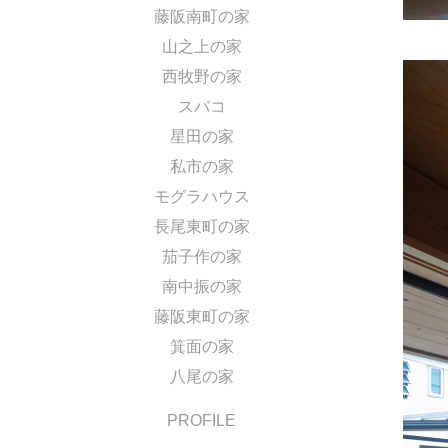
藤阪南町の家
山之上の家
西牧野の家
スバコ
星田の家
私市の家
モグラハウス
長尾東町の家
茄子作の家
南中振の家
藤阪東町の家
箕面の家
八尾の家
PROFILE