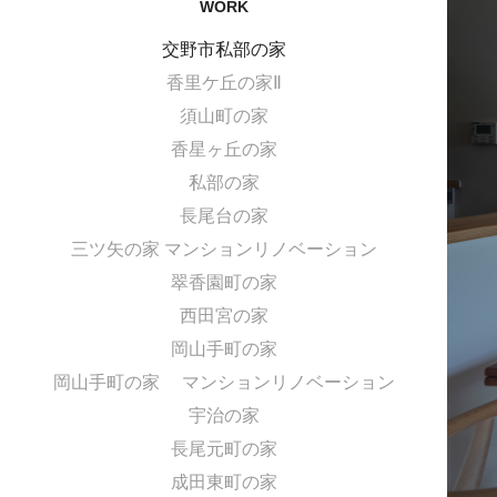
WORK
交野市私部の家
香里ケ丘の家Ⅱ
須山町の家
香星ヶ丘の家
私部の家
長尾台の家
三ツ矢の家 マンションリノベーション
翠香園町の家
西田宮の家
岡山手町の家
岡山手町の家 マンションリノベーション
宇治の家
長尾元町の家
成田東町の家